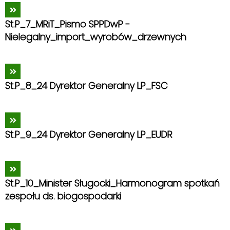
St.P_7_MRiT_Pismo SPPDwP -
Nielegalny_import_wyrobów_drzewnych
St.P_8_24 Dyrektor Generalny LP_FSC
St.P_9_24 Dyrektor Generalny LP_EUDR
St.P_10_Minister Sługocki_Harmonogram spotkań
zespołu ds. biogospodarki