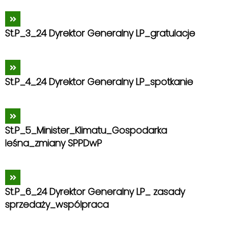
St.P_3_24 Dyrektor Generalny LP_gratulacje
St.P_4_24 Dyrektor Generalny LP_spotkanie
St.P_5_Minister_Klimatu_Gospodarka
leśna_zmiany SPPDwP
St.P_6_24 Dyrektor Generalny LP_ zasady
sprzedaży_wspólpraca