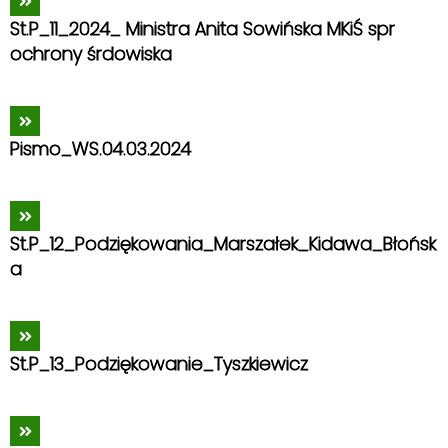
St.P_11_2024_ Ministra Anita Sowińska MKiŚ spr
ochrony śrdowiska
Pismo_WS.04.03.2024
St.P_12_Podziękowania_Marszałek_Kidawa_Błońsk
a
St.P_13_Podziękowanie_Tyszkiewicz