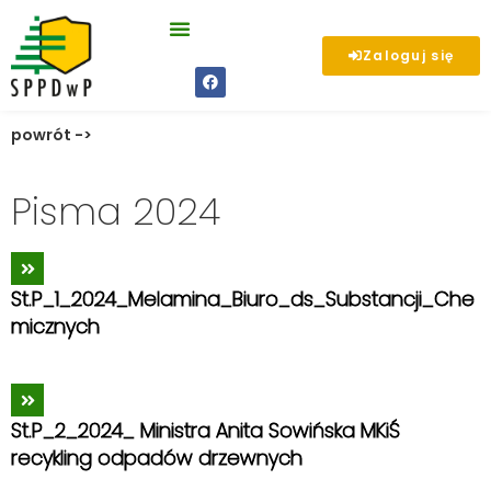
Zaloguj się
powrót ->
Pisma 2024
St.P_1_2024_Melamina_Biuro_ds_Substancji_Che
micznych
St.P_2_2024_ Ministra Anita Sowińska MKiŚ
recykling odpadów drzewnych