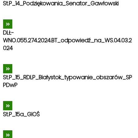
St.P_14_Podziękowania_Senator_Gawłowski
DLŁ-
WNO.055.274.2024.BT_odpowiedź_na_WS.04.03.2
024
St.P_15_RDLP_Białystok_typowanie_obszarów_SP
PDwP
St.P_15a_GIOŚ