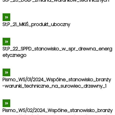
St.P_21_MKiŚ_produkt_uboczny
St.P_22_SPPD_stanowisko_w_spr_drewna_energ
etycznego
Pismo_WS/01/2024_Wspólne_stanowisko_branży
-warunki_techniczne_na_surowiec_drzewny_1
Pismo_WS/02/2024_Wspólne_stanowisko_branży