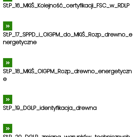
St.P_16_MKiŚ_Kolejność_certyfikacji_FSC_w_RDLP
St.P_17_SPPD_i_OIGPM_do_MKiŚ_Rozp_drewno_e
nergetyczne
St.P_18_MKiŚ_OIGPM_Rozp_drewno_energetyczn
e
St.P_19_DGLP_identyfikacja_drewna
St.P_20_DGLP_zmiana_warunków_technicznych