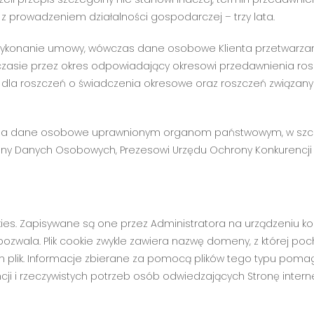
 prowadzeniem działalności gospodarczej – trzy lata.
 wykonanie umowy, wówczas dane osobowe Klienta przetwarzane
czasie przez okres odpowiadający okresowi przedawnienia rosz
, a dla roszczeń o świadczenia okresowe oraz roszczeń związan
ępnia dane osobowe uprawnionym organom państwowym, w szc
chrony Danych Osobowych, Prezesowi Urzędu Ochrony Konkurencj
okies. Zapisywane są one przez Administratora na urządzeniu
pozwala. Plik cookie zwykle zawiera nazwę domeny, z której poc
 ten plik. Informacje zbierane za pomocą plików tego typu p
cji i rzeczywistych potrzeb osób odwiedzających Stronę intern