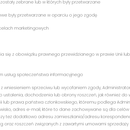
 zostały zebrane lub w których były przetwarzane
obowe były przetwarzane w oparciu o jego zgodę
w celach marketingowych
ia się z obowiązku prawnego przewidzianego w prawie Unii lu
iem usług społeczeństwa informacyjnego
u z wniesieniem sprzeciwu lub wycofaniem zgody, Administr
o ustalenia, dochodzenia lub obrony roszczeń, jak również do
lub prawa państwa członkowskiego, któremu podlega Administ
isko, adres e-mail, które to dane zachowywane są dla celów 
a, czy też dodatkowo adresu zamieszkania/adresu koresponde
rg oraz roszczeń związanych z zawartymi umowami sprzedaży 