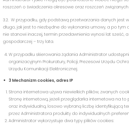
roszczeń o świadczenia okresowe oraz roszczeń związanych z
3.2. W przypadku, gdy podstawą przetwarzania danych jest
długo, jak jest to niezbędne do wykonania umowy, a po tym 
nie stanowi inaczej, termin przedawnienia wynosi lat sześć
gospodarczej – trzy lata.
W przypadku skierowania żądania Administrator udost
organizacyjnym Prokuratury, Policji, Prezesowi Urzędu O
Urzędu Komunikacji Elektronicznej.
3 Mechanizm cookies, adres IP
Strona internetowa używa niewielkich plików, zwanych co
Stronę internetową, jeżeli przeglądarka internetowa na to 
oraz indywidualną, losowo wybraną liczbę identyfikującą
przez Administratora produkty do indywidualnych preferen
Administrator wykorzystuje dwa typy plików cookies: