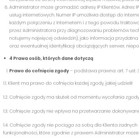
Administrator może gromadzić adresy IP Klientów. Adres 
usług internetowych. Numer IP umożliwia dostęp do Interne
każdym połączeniu z Internetem i z tego powodu traktowany
przez Administratora przy diagnozowaniu problemów techni
notujemy najwięcej odwiedzin), jako informacja przydatna
oraz ewentualnej identyfikacji obciążających serwer, ni
4 Prawa osób, których dane dotyczą
Prawo do cofnięcia zgody
– podstawa prawna: art. 7 ust. 
1.1. Klient ma prawo do cofnięcia każdej zgody, jakiej udzielił
1.2. Cofnięcie zgody ma skutek od momentu wycofania zgody
1.3. Cofnięcie zgody nie wpływa na przetwarzanie dokonywan
1.4. Cofnięcie zgody nie pociąga za sobą dla Klienta żadnyc
funkcjonalności, które zgodnie z prawem Administrator może