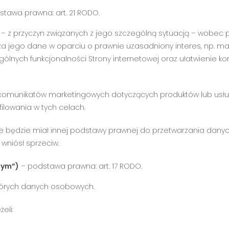
tawa prawna: art. 21 RODO.
– z przyczyn związanych z jego szczególną sytuacją – wobec 
rza jego dane w oparciu o prawnie uzasadniony interes, np. ma
ólnych funkcjonalności Strony internetowej oraz ułatwienie kor
a komunikatów marketingowych dotyczących produktów lub usłu
ilowania w tych celach.
tor nie będzie miał innej podstawy prawnej do przetwarzania 
 wniósł sprzeciw.
nym”)
– podstawa prawna: art. 17 RODO.
ektórych danych osobowych.
eli: