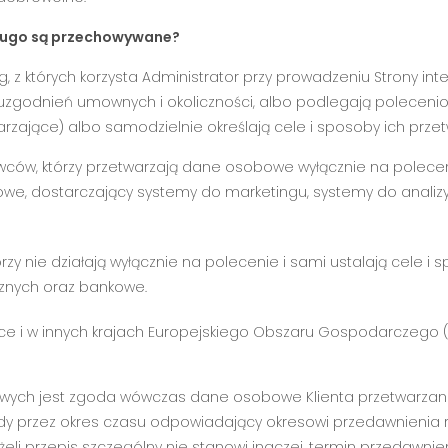
długo są przechowywane?
 których korzysta Administrator przy prowadzeniu Strony inte
zgodnień umownych i okoliczności, albo podlegają polecenio
ające) albo samodzielnie określają cele i sposoby ich przetw
tawców, którzy przetwarzają dane osobowe wyłącznie na polecen
gowe, dostarczający systemy do marketingu, systemy do analizy
órzy nie działają wyłącznie na polecenie i sami ustalają cele 
cznych oraz bankowe.
sce i w innych krajach Europejskiego Obszaru Gospodarczego 
owych jest zgoda wówczas dane osobowe Klienta przetwarzane
ody przez okres czasu odpowiadający okresowi przedawnienia 
li przepis szczególny nie stanowi inaczej, termin przedawnieni