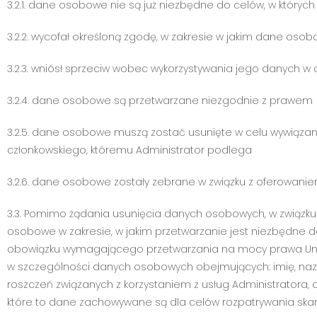
3.2.1. dane osobowe nie są już niezbędne do celów, w których
3.2.2. wycofał określoną zgodę, w zakresie w jakim dane os
3.2.3. wniósł sprzeciw wobec wykorzystywania jego danych 
3.2.4. dane osobowe są przetwarzane niezgodnie z prawem
3.2.5. dane osobowe muszą zostać usunięte w celu wywiązan
członkowskiego, któremu Administrator podlega
3.2.6. dane osobowe zostały zebrane w związku z oferowan
3.3. Pomimo żądania usunięcia danych osobowych, w związk
osobowe w zakresie, w jakim przetwarzanie jest niezbędne d
obowiązku wymagającego przetwarzania na mocy prawa Unii 
w szczególności danych osobowych obejmujących: imię, nazw
roszczeń związanych z korzystaniem z usług Administrator
które to dane zachowywane są dla celów rozpatrywania ska