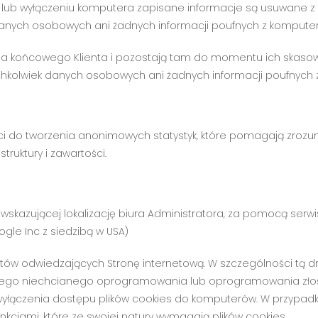
ki lub wyłączeniu komputera zapisane informacje są usuwane 
danych osobowych ani żadnych informacji poufnych z komputer
a końcowego Klienta i pozostają tam do momentu ich skasow
chkolwiek danych osobowych ani żadnych informacji poufnych 
ści do tworzenia anonimowych statystyk, które pomagają zrozum
truktury i zawartości.
 wskazującej lokalizację biura Administratora, za pomocą serw
le Inc z siedzibą w USA)
ów odwiedzających Stronę internetową. W szczególności tą dr
nnego niechcianego oprogramowania lub oprogramowania złoś
yłączenia dostępu plików cookies do komputerów. W przypadku 
unkcjami, które ze swojej natury wymagają plików cookies.