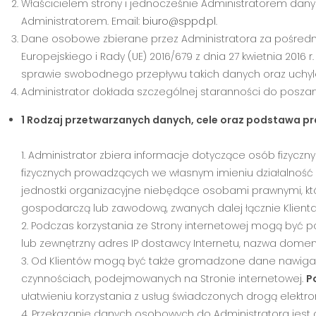
Właścicielem strony i jednocześnie Administratorem da
Administratorem. Email:
biuro@sppd.pl
.
Dane osobowe zbierane przez Administratora za pośredn
Europejskiego i Rady (UE) 2016/679 z dnia 27 kwietnia 201
sprawie swobodnego przepływu takich danych oraz uchyl
Administrator dokłada szczególnej staranności do posza
1 Rodzaj przetwarzanych danych, cele oraz podstawa p
1. Administrator zbiera informacje dotyczące osób fizycz
fizycznych prowadzących we własnym imieniu działalnoś
jednostki organizacyjne niebędące osobami prawnymi, kt
gospodarczą lub zawodową, zwanych dalej łącznie Klienta
2. Podczas korzystania ze Strony internetowej mogą być 
lub zewnętrzny adres IP dostawcy Internetu, nazwa domeny
3. Od Klientów mogą być także gromadzone dane nawigacyjn
czynnościach, podejmowanych na Stronie internetowej.
P
ułatwieniu korzystania z usług świadczonych drogą elektro
4. Przekazanie danych osobowych do Administratora jest