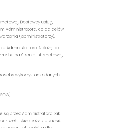
rnetowej. Dostawcy usług,
m Administratora, co do celów
arzania (administratorzy).
ie Administratora. Należą do
 ruchu na Stronie internetowej,
i sposoby wykorzystania danych
(EOG).
 są przez Administratora tak
roszczeń jakie może podnosić
a wynosi lat sześć, a dla