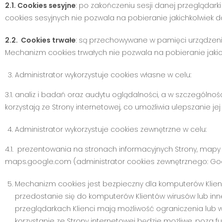
2.1. Cookies sesyjne
: po zakończeniu sesji danej przeglądar
cookies sesyjnych nie pozwala na pobieranie jakichkolwiek 
2.2. Cookies trwałe
: są przechowywane w pamięci urządzeni
Mechanizm cookies trwałych nie pozwala na pobieranie jaki
Administrator wykorzystuje cookies własne w celu:
3.1. analiz i badań oraz audytu oglądalności, a w szczególno
korzystają ze Strony internetowej, co umożliwia ulepszanie jej s
Administrator wykorzystuje cookies zewnętrzne w celu:
4.1. prezentowania na stronach informacyjnych Strony, mapy
maps.google.com (administrator cookies zewnętrznego: Goog
Mechanizm cookies jest bezpieczny dla komputerów Klient
przedostanie się do komputerów Klientów wirusów lub i
przeglądarkach Klienci mają możliwość ograniczenia lub w
korzystanie ze Strony internetowej będzie możliwe, poza f