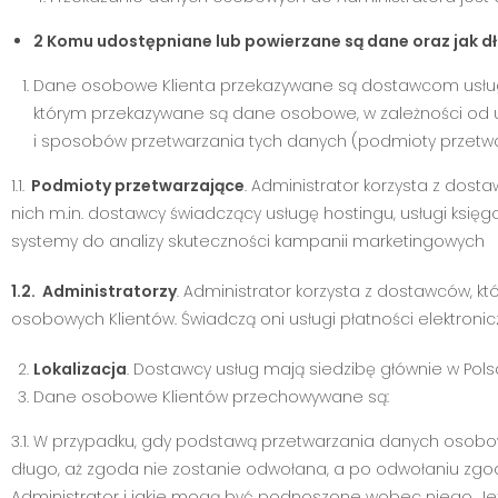
2 Komu udostępniane lub powierzane są dane oraz jak 
Dane osobowe Klienta przekazywane są dostawcom usług, z
którym przekazywane są dane osobowe, w zależności od u
i sposobów przetwarzania tych danych (podmioty przetwarz
1.1.
Podmioty przetwarzające
. Administrator korzysta z dos
nich m.in. dostawcy świadczący usługę hostingu, usługi księ
systemy do analizy skuteczności kampanii marketingowych
1.2. Administratorzy
. Administrator korzysta z dostawców, kt
osobowych Klientów. Świadczą oni usługi płatności elektroni
Lokalizacja
. Dostawcy usług mają siedzibę głównie w Pol
Dane osobowe Klientów przechowywane są:
3.1. W przypadku, gdy podstawą przetwarzania danych osob
długo, aż zgoda nie zostanie odwołana, a po odwołaniu zg
Administrator i jakie mogą być podnoszone wobec niego. Jeże