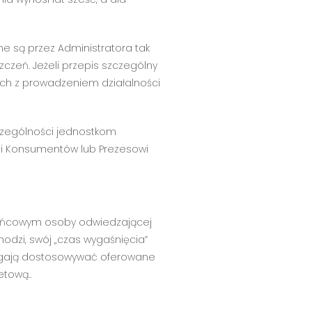
 są przez Administratora tak
czeń. Jeżeli przepis szczególny
ych z prowadzeniem działalności
zególności jednostkom
i i Konsumentów lub Prezesowi
 końcowym osoby odwiedzającej
hodzi, swój „czas wygaśnięcia”
omagają dostosowywać oferowane
etową..