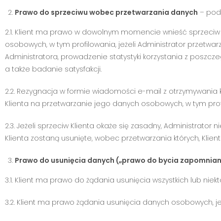
Prawo do sprzeciwu wobec przetwarzania danych
– pods
2.1. Klient ma prawo w dowolnym momencie wnieść sprzeciw 
osobowych, w tym profilowania, jeżeli Administrator przetwa
Administratora, prowadzenie statystyki korzystania z poszczeg
a także badanie satysfakcji.
2.2. Rezygnacja w formie wiadomości e-mail z otrzymywani
Klienta na przetwarzanie jego danych osobowych, w tym prof
2.3. Jeżeli sprzeciw Klienta okaże się zasadny, Administra
Klienta zostaną usunięte, wobec przetwarzania których, Klient
Prawo do usunięcia danych („prawo do bycia zapomnia
3.1. Klient ma prawo do żądania usunięcia wszystkich lub ni
3.2. Klient ma prawo żądania usunięcia danych osobowych, jeż