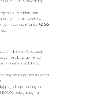
H W POLSCE, zwany dalej
orządzeniem Parlamentu
niem danych osobowych i w
danych), zwane również
RODO
.
ową.
 z ich działalnością, osób
jących osoby prawne lub
nym imieniu działalność
ypisany do komputera Klienta
o.
ą się kliknąć lub innych
t. f RODO), polegający na