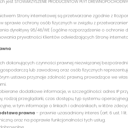
nych jest STOWARZYSZENIE PRODUCENTÓW PŁYT DREWNOPOCHODNYC
ictwem Strony internetowej są przetwarzane zgodnie z Rozp
6 r. w sprawie ochrony osób fizycznych w związku z przetwarza
enia dyrektywy 95/46/WE (ogólne rozporządzenie o ochronie 
nowania prywatności Klientów odwiedzających Stronę internet
rawna
nych dokonujących czynności prawnej niezwiązanej bezpośrednio
ć gospodarczą lub zawodową oraz osób fizycznych reprezentu
órym ustawa przyznaje zdolność prawną, prowadzące we włas
mi.
pobierane dodatkowe informacje, w szczególności: adres IP prz
, rodzaj przeglądarki, czas dostępu, typ systemu operacyjneg
e, w tym informacje o linkach i odnośnikach, w które zdecyduj
odstawa prawna
– prawnie uzasadniony interes (art. 6 ust. 1 li
niczną oraz na poprawie funkcjonalności tych usług.
 dobrowolne.