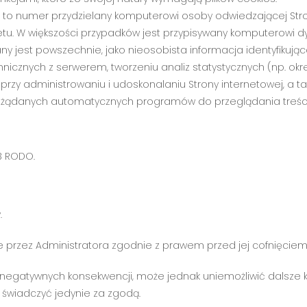
IP to numer przydzielany komputerowi osoby odwiedzającej St
tu. W większości przypadków jest przypisywany komputerowi dyn
 jest powszechnie, jako nieosobista informacja identyfikująca
cznych z serwerem, tworzeniu analiz statystycznych (np. okreś
 przy administrowaniu i udoskonalaniu Strony internetowej, a 
epożądanych automatycznych programów do przeglądania treści 
3 RODO.
.
e przez Administratora zgodnie z prawem przed jej cofnięciem
h negatywnych konsekwencji, może jednak uniemożliwić dalsze k
 świadczyć jedynie za zgodą.