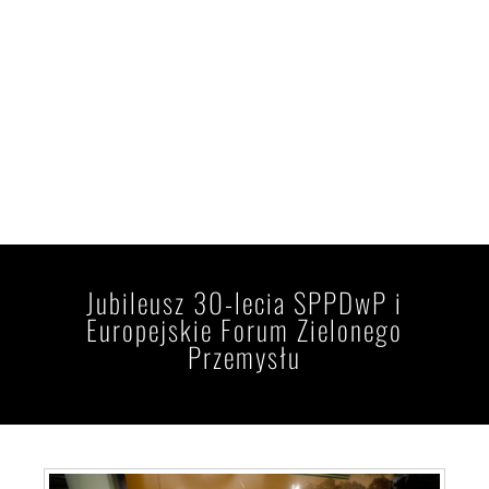
Jubileusz 30-lecia SPPDwP i
Europejskie Forum Zielonego
Przemysłu